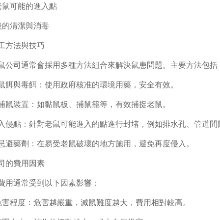
堵老鼠可能的進入點
鼠後的清潔與消毒
工方法與技巧
鼠公司通常會採用多種方法組合來解決鼠患問題。主要方法包括
佈置鼠餌與毒餌：使用政府核准的環境用藥，安全有效。
架設捕鼠裝置：如黏鼠板、捕鼠籠等，有效捕捉老鼠。
封堵入侵點：針對老鼠可能進入的點進行封堵，例如排水孔、管道間
噴灑忌避藥劑：在易受老鼠破壞的地方施用，避免再度侵入。
司的費用因素
費用通常受到以下因素影響：
鼠危害程度：危害越嚴重，滅鼠難度越大，費用相對較高。