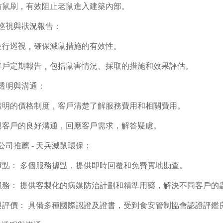
裝防鼠刷，有效阻止老鼠進入建築內部。
定期巡視與狀況報告：
期進行巡視，確保滅鼠措施的有效性。
供客戶定期報告，包括鼠害情況、採取的措施和效果評估。
格透明與溝通：
供透明的價格制度，客戶清楚了解服務費用和相關費用。
調與客戶的良好溝通，回應客戶需求，解答疑慮。
鼠公司推薦 - 天兵滅鼠環保：
務據點： 多個服務據點，提供即時回覆和免費實地勘查。
業服務： 提供客製化的病媒防治計劃和精準用藥，解決不同客戶的
證與評價： 具備多種國際認證及證書，受到食安管制協會認證評鑑