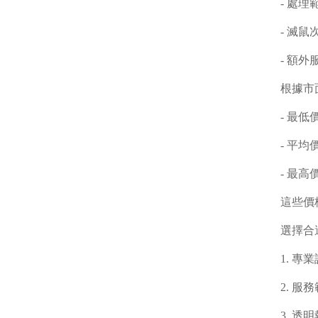
- 處
- 滅
- 額
根據市
- 最低
- 平均
- 最高
這些價
選擇合
1. 
2. 
3. 