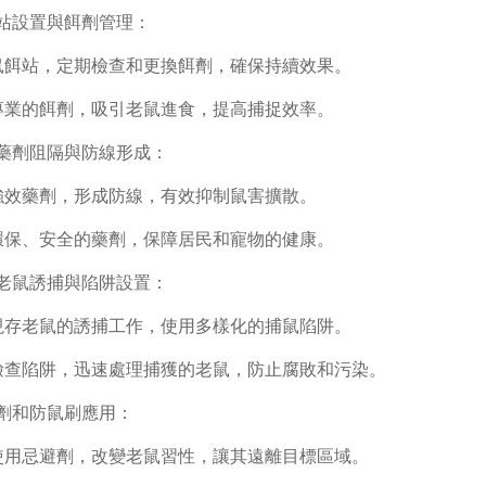
鼠餌站設置與餌劑管理：
排鼠餌站，定期檢查和更換餌劑，確保持續效果。
用專業的餌劑，吸引老鼠進食，提高捕捉效率。
強效藥劑阻隔與防線形成：
擇強效藥劑，形成防線，有效抑制鼠害擴散。
用環保、安全的藥劑，保障居民和寵物的健康。
現存老鼠誘捕與陷阱設置：
行現存老鼠的誘捕工作，使用多樣化的捕鼠陷阱。
期檢查陷阱，迅速處理捕獲的老鼠，防止腐敗和污染。
忌避劑和防鼠刷應用：
時使用忌避劑，改變老鼠習性，讓其遠離目標區域。