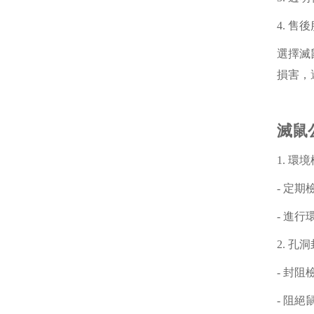
4. 
選擇滅
損害，
滅鼠
1. 
- 定
- 進
2. 
- 封
- 阻