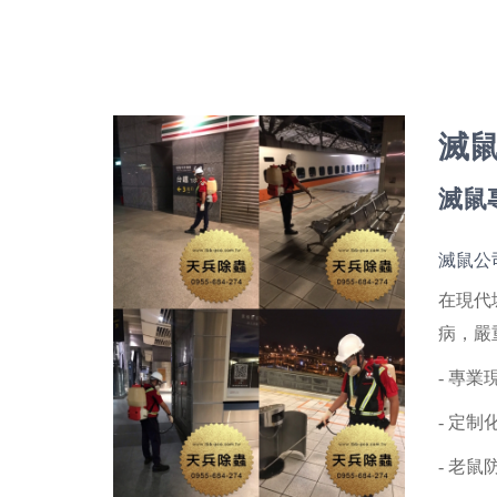
滅
滅鼠
滅鼠公
在現代
病，嚴
- 專
- 定
- 老