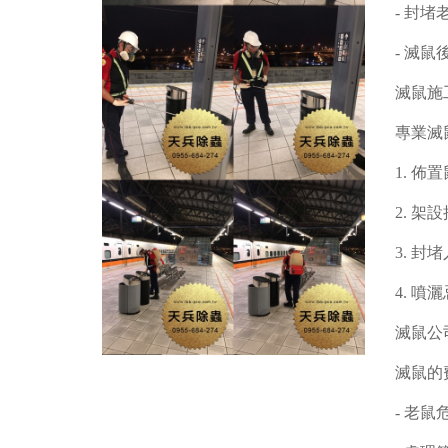
- 封
- 滅
滅鼠施
專業滅
1. 
2. 
3. 
4. 
滅鼠公
滅鼠的
- 老