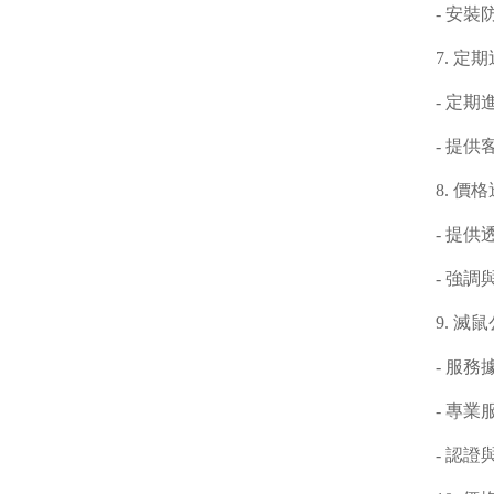
- 安
7. 
- 定
- 提
8. 價
- 提
- 強
9. 滅
- 服
- 專
- 認