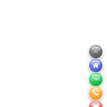
LINE
。