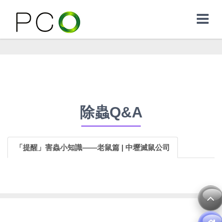
除蟲Q&A
「提醒」害蟲小知識——老鼠篇 | 中壢滅鼠公司