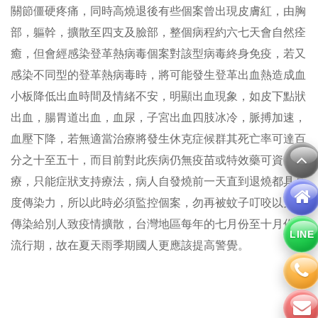
關節僵硬疼痛，同時高燒退後有些個案曾出現皮膚紅，由胸
部，軀幹，擴散至四支及臉部，整個病程約六七天會自然痊
癒，但會經感染登革熱病毒個案對該型病毒終身免疫，若又
感染不同型的登革熱病毒時，將可能發生登革出血熱造成血
小板降低出血時間及情緒不安，明顯出血現象，如皮下點狀
出血，腸胃道出血，血尿，子宮出血四肢冰冷，脈搏加速，
血壓下降，若無適當治療將發生休克症候群其死亡率可達百
分之十至五十，而目前對此疾病仍無疫苗或特效藥可資治
療，只能症狀支持療法，病人自發燒前一天直到退燒都具高
度傳染力，所以此時必須監控個案，勿再被蚊子叮咬以免再
傳染給別人致疫情擴散，台灣地區每年的七月份至十月份為
LINE
流行期，故在夏天雨季期國人更應該提高警覺。