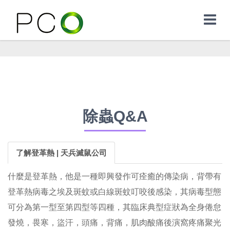
除蟲Q&A
了解登革熱 | 天兵滅鼠公司
什麼是登革熱，他是一種即興發作可痊癒的傳染病，背帶有
登革熱病毒之埃及斑蚊或白線斑蚊叮咬後感染，其病毒型態
可分為第一型至第四型等四種，其臨床典型症狀為全身倦怠
發燒，畏寒，盜汗，頭痛，背痛，肌肉酸痛後演窩疼痛聚光