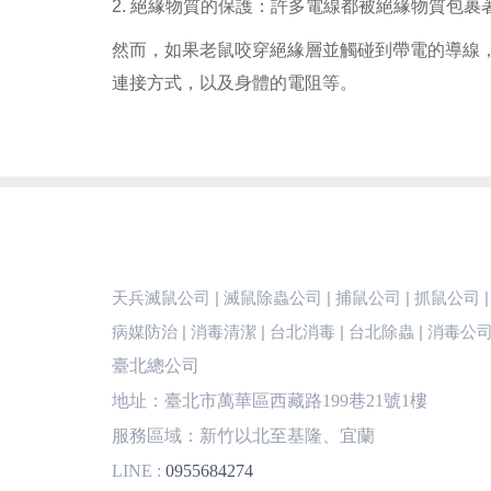
2. 絕緣物質的保護：許多電線都被絕緣物質包
然而，如果老鼠咬穿絕緣層並觸碰到帶電的導線
連接方式，以及身體的電阻等。
天兵滅鼠公司 | 滅鼠除蟲公司 | 捕鼠公司 | 抓鼠公司 |
病媒防治 | 消毒清潔 | 台北消毒 | 台北除蟲 | 消毒公
臺北總公司
地址：臺北市萬華區西藏路199巷21號1樓
服務區域：新竹以北至基隆、宜蘭
LINE :
0955684274