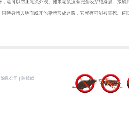
裹著，這可以防止電流外洩。如果老鼠沒有完全咬穿絕緣層，接觸
，同時身體與地面或其他導體形成迴路，它就有可能被電死。這
 除鼠公司 | 除蟑螂
司